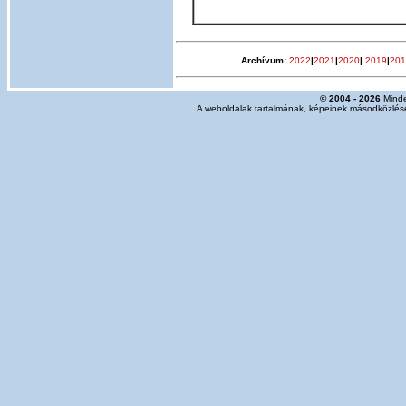
Archívum:
2022
|
2021
|
2020
|
2019
|
201
© 2004 - 2026
Minde
A weboldalak tartalmának, képeinek másodközlése