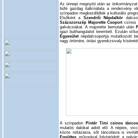
Az ünnepi megnyitó után az önkormányzat a
büfé gazdag italkínálata a rendezvény id
színpadon megkezdődtek a kulturális prog
Elsőként a
Szendrői Népdalkör
dalcso
Százszorszép Majorette Csoport
csínos l
galvácsiakat. A majorette bemutató után
P
igazi bulihangulatot teremtett. Ezután stíl
Egyesület
népdalcsoportja mutatkozott b
nagy örömére, óriási gyerekzsivaly kíséret
A színpadon
Pintér Timi csinos táncos
mulatós dalokat adott elő. A népies, vic
közös nótázásra, sőt táncolásra is invit
Együttes
műsorával folytatódott a galvács