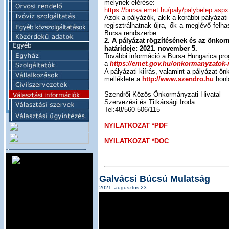
melynek elérése:
https://bursa.emet.hu/paly/palybelep.aspx
Azok a pályázók, akik a korábbi pályázat
regisztrálhatnak újra, ők a meglévő fel
Bursa rendszerbe.
2. A pályázat rögzítésének és az önko
határideje: 2021. november 5.
További információ a Bursa Hungarica pro
a
https://emet.gov.hu/onkormanyzatok-
A pályázati kiírás, valamint a pályázat ö
melléklete a
http://www.szendro.hu
honla
Szendrői Közös Önkormányzati Hivatal
Szervezési és Titkársági Iroda
Tel:48/560-506/115
NYILATKOZAT *PDF
NYILATKOZAT *DOC
Galvácsi Búcsú Mulatság
2021. augusztus 23.