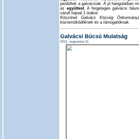
perdültek a galvácsiak. A jó hangulatban m
az
együttest
. A fergeteges galvácsi falun
zárult hajnal 1 órakor.
Köszönet Galvács Község Önkormányzat
közreműködőknek és a támogatóknak.
Galvácsi Búcsú Mulatság
2021. augusztus 11.