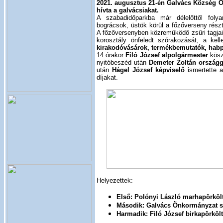
2021. augusztus 21-én Galvács Község 
hívta a galvácsiakat.
A szabadidőparkba már délelőttől foly
bográcsok, üstök körül a főzőverseny rész
A főzőversenyben közreműködő zsűri tagja
korosztály önfeledt szórakozását, a kel
kirakodóvásárok, termékbemutatók, habpa
14 órakor
Filó József alpolgármester
kösz
nyitóbeszéd után
Demeter Zoltán országg
után
Hágel József képviselő
ismertette 
díjakat.
Helyezettek:
Első: Polónyi László marhapörköl
Második: Galvács Önkormányzat s
Harmadik: Filó József birkapörkölt