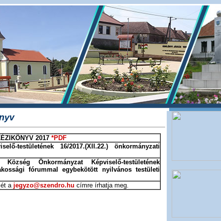
önyv
KÉZIKÖNYV 2017
*PDF
ő-testületének 16/2017.(XII.22.) önkormányzati
Község Önkormányzat Képviselő-testületének
kossági fórummal egybekötött nyilvános testületi
ét a
jegyzo@szendro.hu
címre írhatja meg.