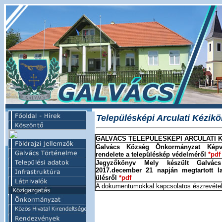
Településképi Arculati Kézik
GALVÁCS TELEPÜLÉSKÉPI ARCULATI 
Galvács Község Önkormányzat Képvisel
rendelete a településkép védelméről
*pdf
Jegyzőkönyv Mely készült Galvács 
2017.december 21 napján megtartott la
ülésről
*pdf
A dokumentumokkal kapcsolatos észrevétel