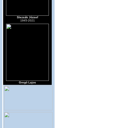
Slezsák József
1945-2021
Gregó Lajos