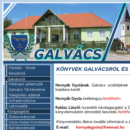
KÖNYVEK GALVÁCSRÓL ÉS
Hornyák Gyulának
,
Galvács szülöttjének
a
kiadásra került.
Hornyák Gyula
önéletrajza./
letölthető»
Kalász László
/szendrői iskolaigazgató/ a
könyvbemutatón elmondott beszéde./
letölth
Könyvrendelés illetve további információ a 
E-mail:
hornyakgyula@freemail.hu