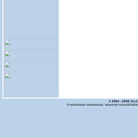
© 2004 - 2026
Minde
A weboldalak tartalmának, képeinek másodközlése