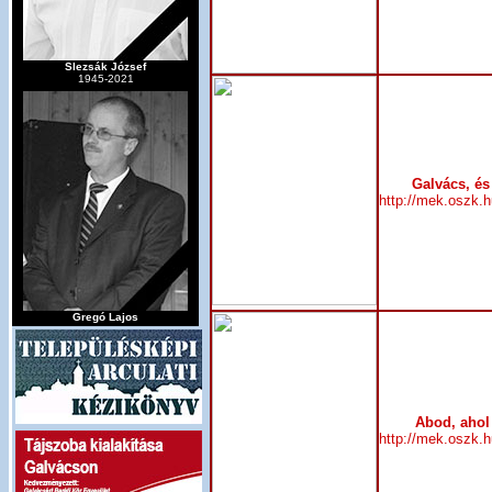
Slezsák József
1945-2021
Galvács, és
http://mek.oszk.
Gregó Lajos
Abod, ahol 
http://mek.oszk.