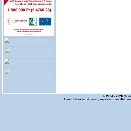
© 2004 - 2026
Minde
A weboldalak tartalmának, képeinek másodközlése