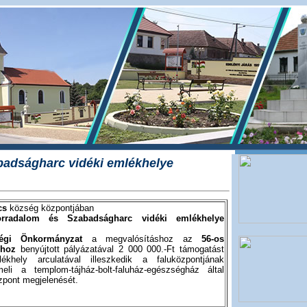
badságharc vidéki emlékhelye
cs
község központjában
rradalom és Szabadságharc vidéki emlékhelye
égi Önkormányzat
a megvalósításhoz az
56-os
ghoz
benyújtott pályázatával 2 000 000.-Ft támogatást
khely arculatával illeszkedik a faluközpontjának
meli a templom-tájház-bolt-faluház-egészségház által
zpont megjelenését.