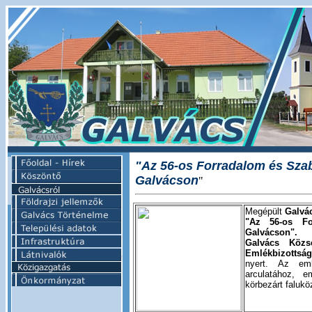
"Az 56-os Forradalom és Sza
Galvácson
"
Megépült
Galvá
"Az 56-os Fo
Galvácson".
Galvács Közs
Emlékbizottsá
nyert. Az emlé
arculatához, e
körbezárt falukö