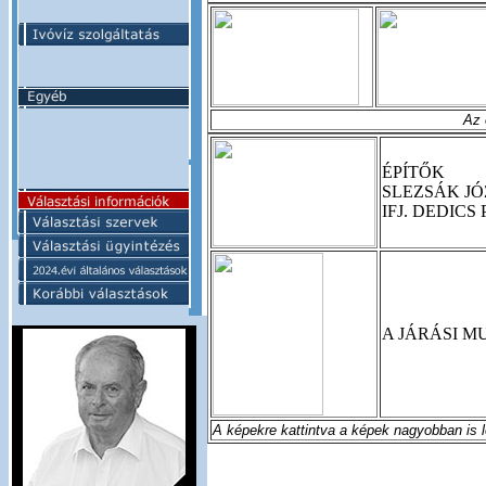
Az 
ÉPÍTŐK
SLEZSÁK JÓ
IFJ. DEDIC
A JÁRÁSI M
A képekre kattintva a képek nagyobban is l