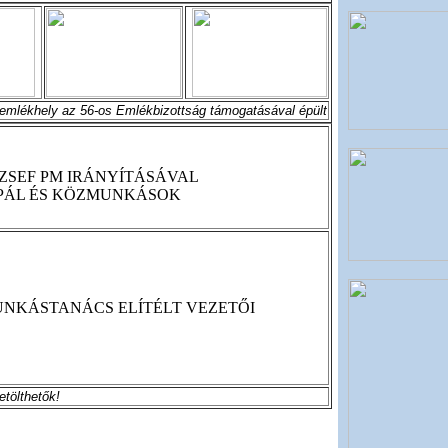
emlékhely az 56-os Emlékbizottság támogatásával épült
ZSEF PM IRÁNYÍTÁSÁVAL
S PÁL ÉS KÖZMUNKÁSOK
UNKÁSTANÁCS ELÍTÉLT VEZETŐI
etölthetők!