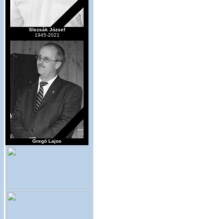
Slezsák József
1945-2021
Gregó Lajos