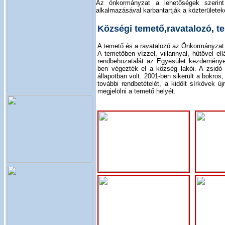
Az önkormányzat a lehetőségek szeri
alkalmazásával karbantartják a közterületeke
Községi temető,ravatalozó, 
A temető és a ravatalozó az Önkormányzat 
A temetőben vízzel, villannyal, hűtővel ellá
rendbehozatalát az Egyesület kezdeményez
ben végezték el a község lakói. A zsidó 
állapotban volt. 2001-ben sikerült a bokros,
további rendbetételét, a kidőlt sírkövek újr
megjelölni a temető helyét.