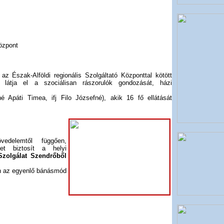
Központ
z Észak-Alföldi regionális Szolgáltató Központtal kötött
 látja el a szociálisan rászorulók gondozását, házi
é Apáti Timea, ifj Filo Józsefné), akik 16 fő ellátását
edelemtől függően,
et biztosít a helyi
Szolgálat Szendrőből
án az egyenlő bánásmód