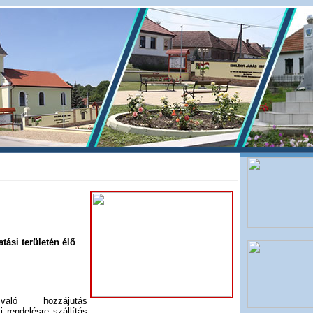
tási területén élő
való hozzájutás
i rendelésre szállítás