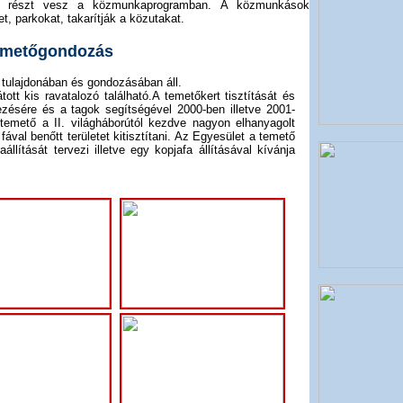
nt részt vesz a közmunkaprogramban. A közmunkások
t, parkokat, takarítják a közutakat.
temetőgondozás
tulajdonában és gondozásában áll.
tott kis ravatalozó található.A temetőkert tisztítását és
ésére és a tagok segítségével 2000-ben illetve 2001-
temető a II. világháborútól kezdve nagyon elhanyagolt
 fával benőtt területet kitisztítani. Az Egyesület a temető
aállítását tervezi illetve egy kopjafa állításával kívánja