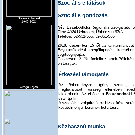
Szociális ellátások
Szociális gondozás
Slezsák József
1945-2021
Név
: Észak-Alföldi Regionális Szolgáltató 
Cím:
4024 Debrecen, Rákóczi u.62/A
Telefon
: 52-531-565, 52-351-566
2010. december 15-től
az Önkormányzat a
Együttműködési megállapodás keretében
segítségnyújtást.
Galvácson 2 főt foglalkoztatnak(Pálinkásn
biztosítják.
Étkezési támogatás
Az önkormányzat igény szerint, jöv
Gregó Lajos
meghatározott összeg ellenében ebéd
lakosoknak. Az ebédet a
Falugondnoki 
szállítja ki.
A szociális szolgáltatások biztosítása sor
követelményei kerülnek betartásra.
Közhasznú munka