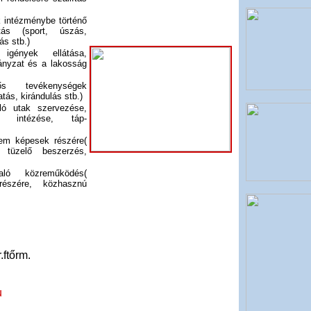
 intézménybe történő
ítás (sport, úszás,
ás stb.)
 igények ellátása,
ányzat és a lakosság
ős tevékenységek
tás, kirándulás stb.)
rló utak szervezése,
k intézése, táp-
nem képesek részére(
i tüzelő beszerzés,
aló közreműködés(
észére, közhasznú
.ftőrm.
u