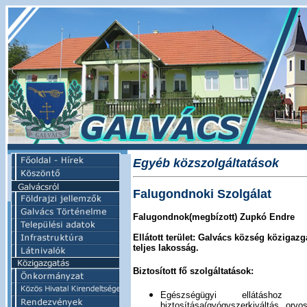
Egyéb közszolgáltatások
Falugondnoki Szolgálat
Falugondnok(megbízott) Zupkó Endre
Ellátott terület
: Galvács község közigazga
teljes lakosság.
Biztosított fő szolgáltatások:
Egészségügyi ellátáshoz 
biztosítása(gyógyszerkiváltás, orvos