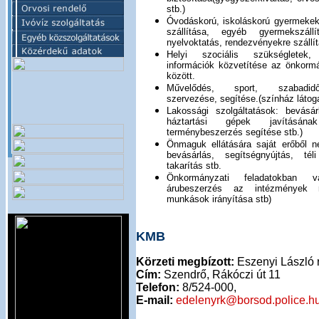
stb.)
Óvodáskorú, iskoláskorú gyermekek
szállítása, egyéb gyermekszáll
nyelvoktatás, rendezvényekre szállít
Helyi szociális szükségletek,
információk közvetítése az önkorm
között.
Művelődés, sport, szabadid
szervezése, segítése.(színház látoga
Lakossági szolgáltatások: bevásá
háztartási gépek javításána
terménybeszerzés segítése stb.)
Önmaguk ellátására saját erőből 
bevásárlás, segítségnyújtás, tél
takarítás stb.
Önkormányzati feladatokban v
árubeszerzés az intézmények r
munkások irányítása stb)
KMB
Körzeti megbízott:
Eszenyi László r
Cím:
Szendrő, Rákóczi út 11
Telefon:
8/524-000,
E-mail:
edelenyrk@borsod.police.h