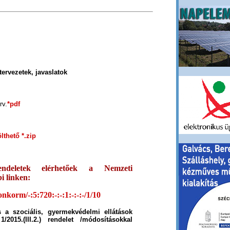
tervezetek, javaslatok
rv.
*pdf
lthető *.zip
ndeletek elérhetőek a Nemzeti
i linken:
onkorm/-:5:720:-:-:1:-:-:-/1/10
s a szociális, gyermekvédelmi ellátások
/2015.(III.2.) rendelet /módosításokkal