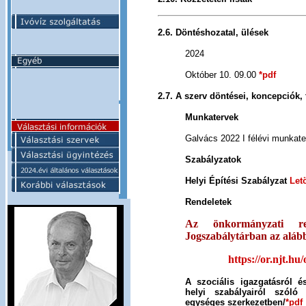
2.6. Döntéshozatal, ülések
2024
Október 10. 09.00
*pdf
2.7. A szerv döntései, koncepciók, 
Munkatervek
Galvács 2022 I félévi munkate
Szabályzatok
Helyi Építési Szabályzat
Letö
Rendeletek
Az önkormányzati re
Jogszabálytárban az alább
https://or.njt.hu/
A szociális igazgatásról é
helyi szabályairól szóló 1
egységes szerkezetben/
*pdf