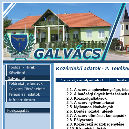
Közérdekű adatok - 2. Tevék
Szervezeti, személyzeti adatok
Tevéken
2.1. A szerv alaptevékenysége, fel
2.2. A hatósági ügyek intézésének 
2.3. Közszolgáltatások
2.4. A szerv nyilvántartásai
2.5. Nyilvános kiadványok
2.6. Döntéshozatal, ülések
2.7. A szerv döntései, koncepciók, 
2.8. Pályázatok
2.9. Közérdekű adatok igénylése
2.10. Közzétételi listák