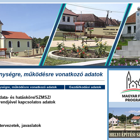
enységre, működésre vonatkozó adatok
ységre, működésre vonatkozó adatok
Gazdálkodási adatok
adata- és hatásköre/SZMSZ/
rendjével kapcsolatos adatok
tervezetek, javaslatok