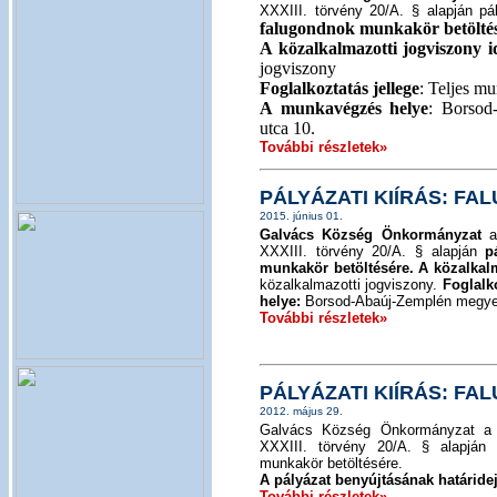
XXXIII. törvény 20/A. § alapján pá
falugondnok munkakör betöltés
A közalkalmazotti jogviszony 
jogviszony
Foglalkoztatás jellege
: Teljes m
A munkavégzés helye
: Borsod
utca 10.
További részletek»
PÁLYÁZATI KIÍRÁS: F
2015. június 01.
Galvács Község Önkormányzat
a 
XXXIII. törvény 20/A. § alapján
p
munkakör betöltésére.
A közalkal
közalkalmazotti jogviszony.
Foglalko
helye:
Borsod-Abaúj-Zemplén megye,
További részletek»
PÁLYÁZATI KIÍRÁS: F
2012. május 29.
Galvács Község Önkormányzat a "K
XXXIII. törvény 20/A. § alapján 
munkakör betöltésére.
A pályázat benyújtásának határidej
További részletek»