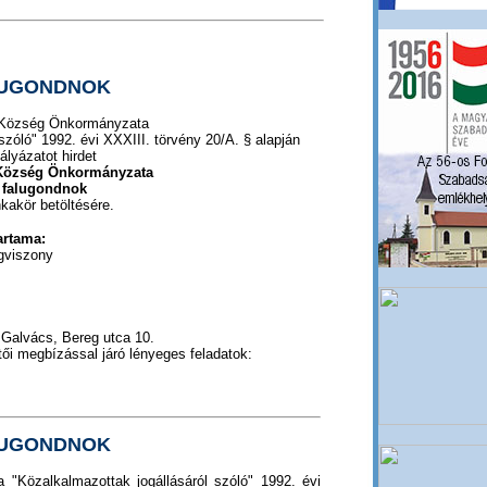
ALUGONDNOK
Község Önkormányzata
szóló" 1992. évi XXXIII. törvény 20/A. § alapján
ályázatot hirdet
Község Önkormányzata
falugondnok
kakör betöltésére.
artama:
ogviszony
Galvács, Bereg utca 10.
tői megbízással járó lényeges feladatok:
ALUGONDNOK
a "Közalkalmazottak jogállásáról szóló" 1992. évi