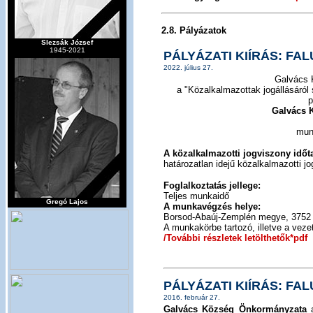
2.8. Pályázatok
Slezsák József
1945-2021
PÁLYÁZATI KIÍRÁS: F
2022. július 27.
Galvács 
a "Közalkalmazottak jogállásáról 
p
Galvács 
mun
A közalkalmazotti jogviszony időt
határozatlan idejű közalkalmazotti j
Foglalkoztatás jellege:
Teljes munkaidő
Gregó Lajos
A munkavégzés helye:
Borsod-Abaúj-Zemplén megye, 3752 
A munkakörbe tartozó, illetve a veze
/További részletek letölthetők*pdf
PÁLYÁZATI KIÍRÁS: F
2016. február 27.
Galvács Község Önkormányzata