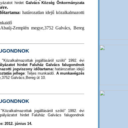
lyázatot hirdet
Galvács Község Önkormányzata
ére.
időtartama:
határozatlan idejű közalkalmazotti
unkaidő
-Abaúj-Zemplén megye,3752 Galvács, Bereg
ALUGONDNOK
"Közalkalmazottak jogállásáról szóló" 1992. évi
ályázatot hirdet Faluház Galvács falugondnok
mazotti jogviszony időtartama:
határozatlan idejű
ztatás jellege
: Teljes munkaidő.
A munkavégzés
3752 Galvács,Bereg út 10.
ALUGONDNOK
özalkalmazottak jogállásáról szóló" 1992. évi
pályázatot hirdet Faluház Galvács falugondnok
e: 2012. június 14.