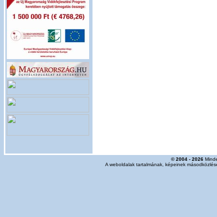
© 2004 - 2026
Minde
A weboldalak tartalmának, képeinek másodközlése