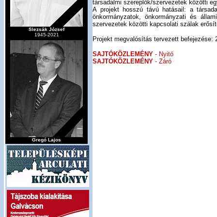
társadalmi szereplők/szervezetek közötti 
A projekt hosszú távú hatásail: a társa
önkormányzatok, önkormányzati és állami
szervezetek közötti kapcsolati szálak erősí
Slezsák József
1945-2021
Projekt megvalósítás tervezett befejezése: 
SAJTÓKÖZLEMÉNY
- Nyitó
SAJTÓKÖZLEMÉNY
- Záró
Gregó Lajos