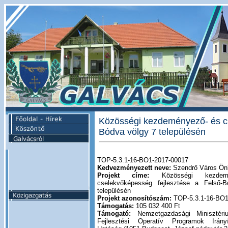
Közösségi kezdeményező- és cs
Bódva völgy 7 településén
TOP-5.3.1-16-BO1-2017-00017
Kedvezményezett neve:
Szendrő Város Ön
Projekt címe:
Közösségi kezdem
cselekvőképesség fejlesztése a Felső-
településén
Projekt azonosítószám:
TOP-5.3.1-16-BO1
Támogatás:
105 032 400 Ft
Támogató:
Nemzetgazdasági Minisztéri
Fejlesztési Operatív Programok Irány