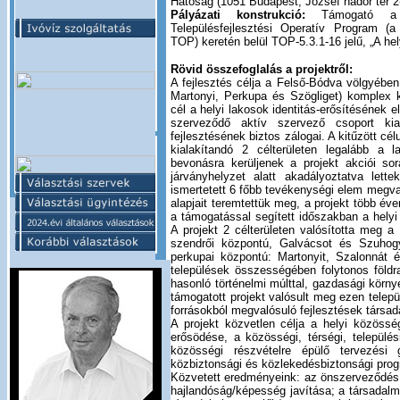
Hatóság (1051 Budapest, József nádor tér 2
Pályázati konstrukció:
Támogató a 
Településfejlesztési Operatív Program (a
TOP) keretén belül TOP-5.3.1-16 jelű, „A hel
Rövid összefoglalás a projektről:
A fejlesztés célja a Felső-Bódva völgyébe
Martonyi, Perkupa és Szögliget) komplex k
cél a helyi lakosok identitás-erősítésének
szerveződő aktív szervező csoport kial
fejlesztésének biztos zálogai. A kitűzött cé
kialakítandó 2 célterületen legalább a
bevonásra kerüljenek a projekt akciói sor
járványhelyzet alatt akadályoztatva lett
ismertetett 6 főbb tevékenységi elem megva
alapjait teremtettük meg, a projekt több éve
a támogatással segített időszakban a hely
A projekt 2 célterületen valósította meg a
szendrői központú, Galvácsot és Szuhogy
perkupai központú: Martonyit, Szalonnát é
települések összességében folytonos földraj
hasonló történelmi múlttal, gazdasági körny
támogatott projekt valósult meg ezen telepü
forrásokból megvalósuló fejlesztések társad
A projekt közvetlen célja a helyi közössé
erősödése, a közösségi, térségi, települési
közösségi részvételre épülő tervezési 
közbiztonsági és közlekedésbiztonsági pro
Közvetett eredményeink: az önszerveződés
hajlandóság/képesség javítása; a társadal